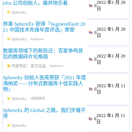
2022 年1 月 20
nfra 公司创始人，痛并快乐着
0
日
SphereEx
恭喜 SphereEx 获得『SegmentFault 20
2022 年1 月 20
21 中国技术先锋年度评选』荣誉
0
日
SphereEx
sphereex
数据库领域下的新跃迁：百家争鸣背
2022 年1 月 20
后的数据碎片化格局
0
日
内容专区：官方出品
sphereex
SphereEx 创始人张亮荣获『2021 年度
海纳奖——分布式数据库十佳实践人
2022 年1 月 11
物』
0
日
SphereEx
新闻资讯
SphereEx 的 Global 之路，我们步履不
2022 年1 月 11
停
0
日
SphereEx