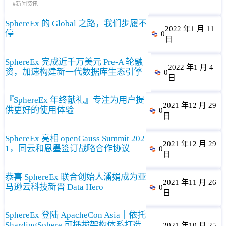
新闻资讯
SphereEx 的 Global 之路，我们步履不
2022 年1 月 11
停
0
日
SphereEx 完成近千万美元 Pre-A 轮融
2022 年1 月 4
资，加速构建新一代数据库生态引擎
0
日
『SphereEx 年终献礼』专注为用户提
2021 年12 月 29
供更好的使用体验
0
日
SphereEx 亮相 openGauss Summit 202
2021 年12 月 29
1，同云和恩墨签订战略合作协议
0
日
恭喜 SphereEx 联合创始人潘娟成为亚
2021 年11 月 26
马逊云科技新晋 Data Hero
0
日
SphereEx 登陆 ApacheCon Asia｜依托
ShardingSphere 可插拔架构体系打造
2021 年10 月 25