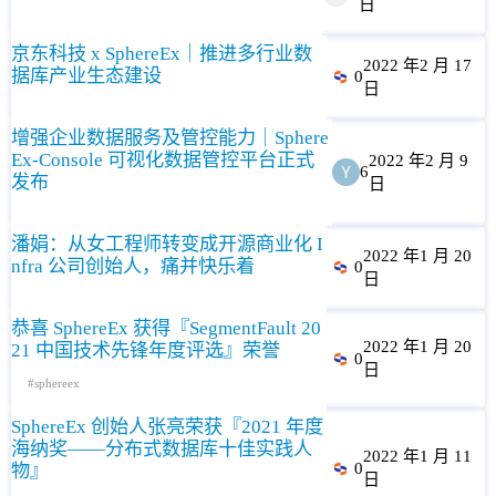
日
京东科技 x SphereEx｜推进多行业数
2022 年2 月 17
据库产业生态建设
0
日
增强企业数据服务及管控能力｜Sphere
Ex-Console 可视化数据管控平台正式
2022 年2 月 9
6
发布
日
潘娟：从女工程师转变成开源商业化 I
2022 年1 月 20
nfra 公司创始人，痛并快乐着
0
日
恭喜 SphereEx 获得『SegmentFault 20
2022 年1 月 20
21 中国技术先锋年度评选』荣誉
0
日
sphereex
SphereEx 创始人张亮荣获『2021 年度
海纳奖——分布式数据库十佳实践人
2022 年1 月 11
0
物』
日